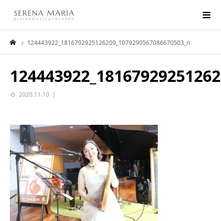
124443922_1816792925126209_1079290567086670503_n
124443922_18167929251262
2020.11.10