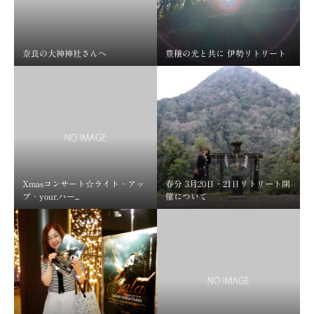
奈良の大神神社さんへ
豊穣の光と共に 伊勢リトリート
Xmasコンサート☆ライト・アッ
春分 3月20日・21日リトリート開
プ・your.ハー...
催について