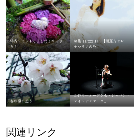
体内リセットしました！すっき
募集 11/22(日） 【開運☆セレー
り！
ナマリアの故...
2017年～オーデンセ・ジャパン・
春の嵐に想う
デイ～デンマーク...
関連リンク