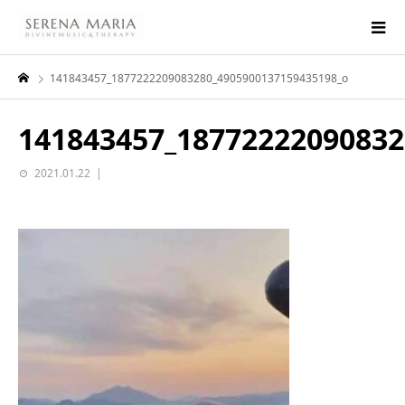
141843457_1877222209083280_4905900137159435198_o
141843457_18772222090832
2021.01.22