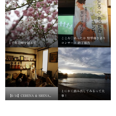
こころ♡あったか 竪琴弾き語り
１千年の時を超えて
コンサート 終了報告
とにかく踏み出してみるって大
【6/14】CERENA & SRENA...
事！