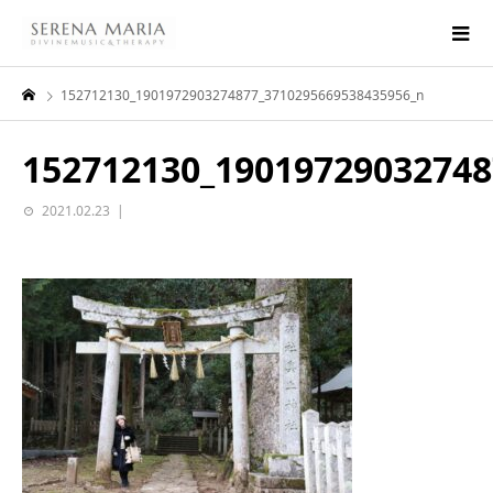
152712130_1901972903274877_3710295669538435956_n
152712130_19019729032748
2021.02.23