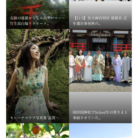
奇跡の連鎖から生み出すパワー～
【11/5】皇大神宮別宮 倭姫宮 式
竹生島白鬚リトリート...
年遷宮奉祝秋の...
岡田国神社でSchool生の皆さまと
セレーナマリア写真集~滋賀～
奉納させていた...