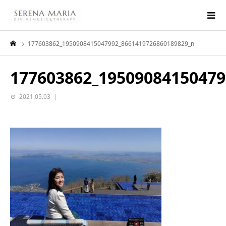
177603862_1950908415047992_8661419726860189829_n
177603862_19509084150479
2021.05.03