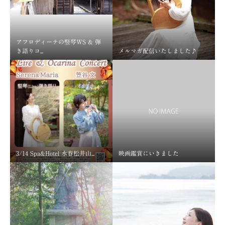
アフロディーテの竪琴WS & 弾
き語りコ...
メルマガ配信いたしました♪
3/14 Spa&Hotel 水春松井山...
映画鑑賞にいきました