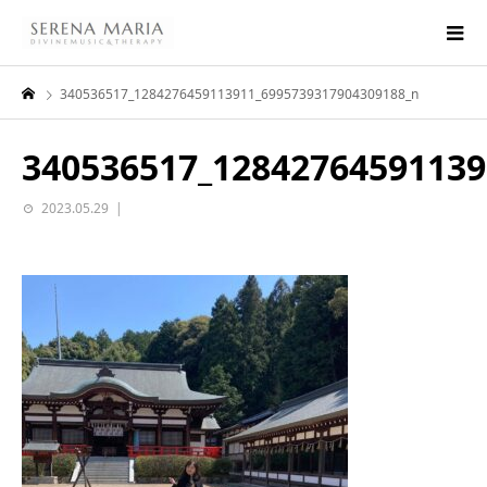
340536517_1284276459113911_6995739317904309188_n
340536517_12842764591139
2023.05.29