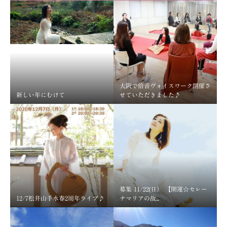
大阪で倍音ヴォイスワーク開催さ
新しい年にむけて
せていただきました♪
募集 11/22(日） 【開運☆セレー
12/7松井山手水春2周年ライブ♪
ナマリアの故...