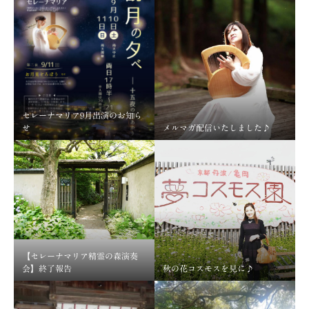
セレーナマリア9月出演のお知ら
せ
メルマガ配信いたしました♪
【セレーナマリア精霊の森演奏
会】終了報告
秋の花コスモスを見に♪