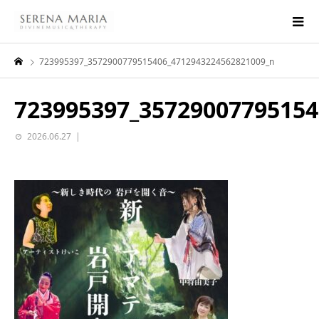
723995397_3572900779515406_4712943224562821009_n
723995397_35729007795154
2026.06.27