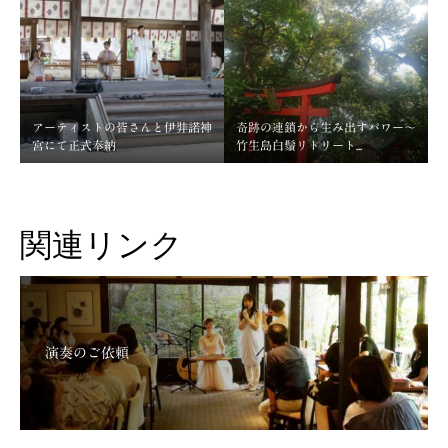
アーティストの皆さんと伊弉諾神
奇跡の連鎖から生み出すパワー～
宮にて正式奉納
竹生島白鬚リトリート...
関連リンク
演奏のご依頼