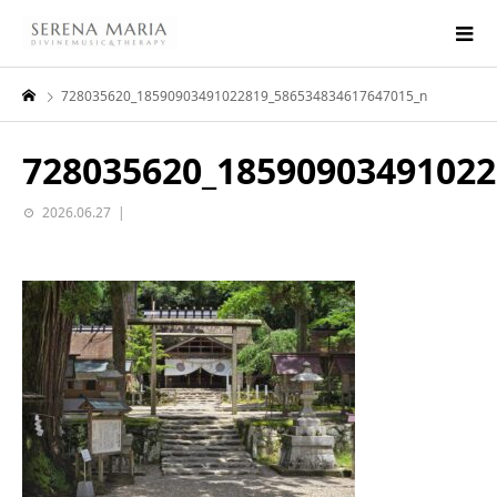
728035620_18590903491022819_586534834617647015_n
728035620_18590903491022
2026.06.27