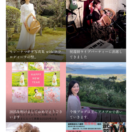
セレーナマリア写真集 with アフ
祝還暦ライブパーティーに出席し
ロディーテの竪...
てきました
2025年明けましておめでとうごさ
今後ブログは主にアメブロで書い
います
ていきます。