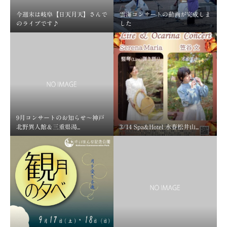
今週末は岐阜【日天月天】さんで
雲海コンサートの動画が完成しま
のライブです♪
した
9月コンサートのお知らせ～神戸
北野異人館＆三重県湯...
3/14 Spa&Hotel 水春松井山...