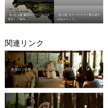
【9/17･18】観月の夕べ「月の音
【3/12】セレーナマリア弾き語り
楽会」ご案内
withユニット...
関連リンク
演奏のご依頼