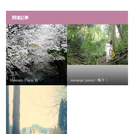
関連記事
Message Poem~桜~
messege poem～囁き～