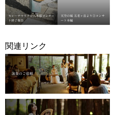
セレーナマリア☆八木邸コンサー
天空の城 五老ヶ岳より③コンサ
ト終了報告
ート本編
関連リンク
演奏のご依頼