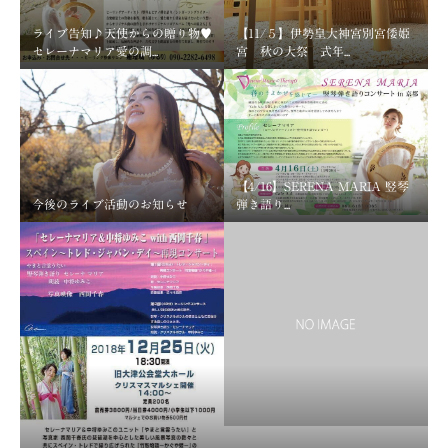
ライブ告知♪天使からの贈り物♥
【11/５】伊勢皇大神宮別宮倭姫
セレーナマリア愛の調...
宮 秋の大祭 式年...
【4/16】SERENA MARIA 竪琴
今後のライブ活動のお知らせ
弾き語り...