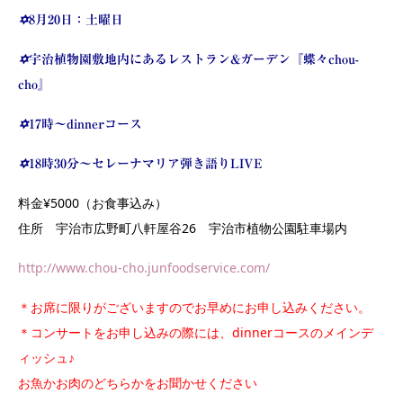
✡
8月20日：土曜日
✡
宇治植物園敷地内にあるレストラン&ガーデン『蝶々chou-
cho』
✡
17時〜dinnerコース
✡
18時30分〜セレーナマリア弾き語りLIVE
料金¥5000（お食事込み）
住所 宇治市広野町八軒屋谷26 宇治市植物公園駐車場内
http://www.chou-cho.junfoodservice.com/
＊お席に限りがございますのでお早めにお申し込みください。
＊コンサートをお申し込みの際には、dinnerコースのメインデ
ィッシュ♪
お魚かお肉のどちらかをお聞かせください