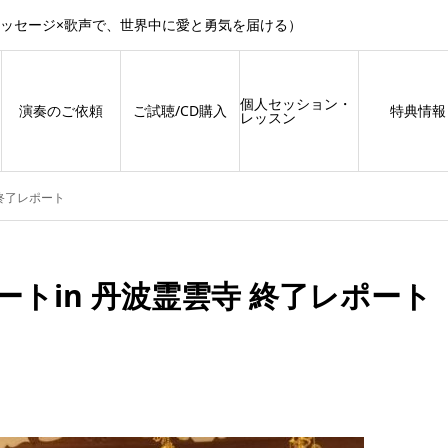
メッセージ×歌声で、世界中に愛と勇気を届ける）
個人セッション・
演奏のご依頼
ご試聴/CD購入
特典情報
レッスン
終了レポート
トin 丹波霊雲寺 終了レポート