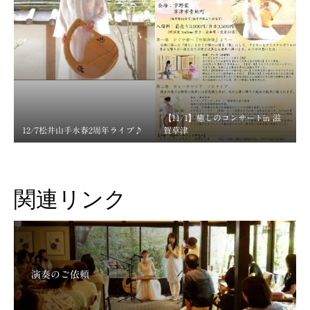
【11/1】癒しのコンサートin 滋
12/7松井山手水春2周年ライブ♪
賀草津
関連リンク
演奏のご依頼