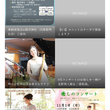
奉納演奏会in稲爪神社（兵庫県明
【4/4】ユニット☆ナーガで参加
石市）ご案内
します♪
9月コンサートのお知らせ～神戸
明日は松井山手水春さんです♪
北野異人館＆三重県湯...