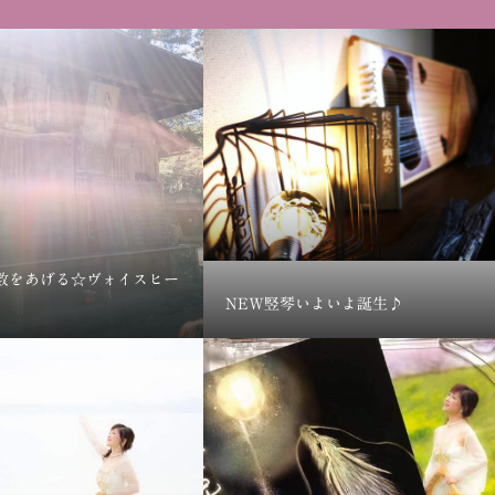
数をあげる☆ヴォイスヒー
NEW竪琴いよいよ誕生♪