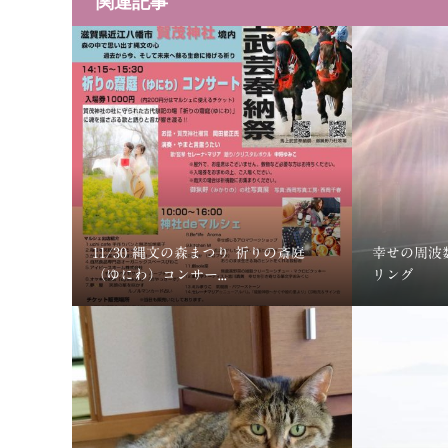
関連記事
11/30 縄文の森まつり 祈りの斎庭
幸せの周波
（ゆにわ）コンサー...
リング