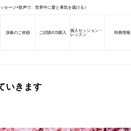
メッセージ×歌声で、世界中に愛と勇気を届ける）
個人セッション・
演奏のご依頼
ご試聴/CD購入
特典情報
レッスン
ていきます