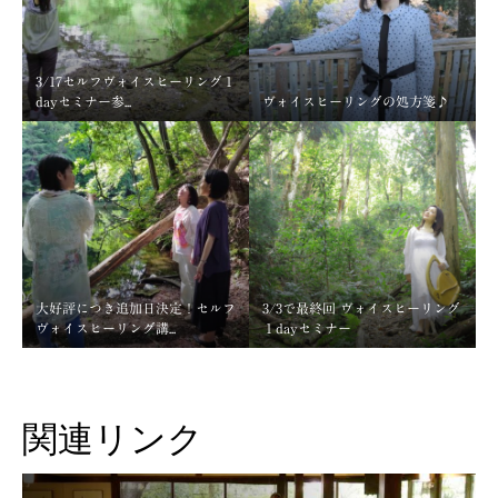
3/17セルフヴォイスヒーリング１
dayセミナー参...
ヴォイスヒーリングの処方箋♪
大好評につき追加日決定！セルフ
3/3で最終回 ヴォイスヒーリング
ヴォイスヒーリング講...
１dayセミナー
関連リンク