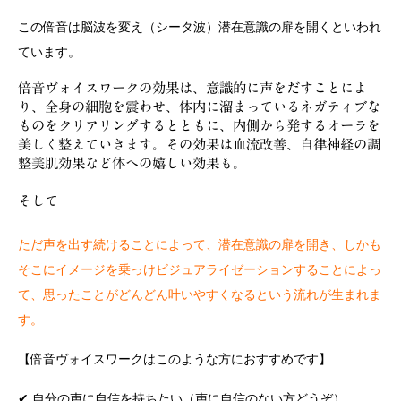
この倍音は脳波を変え（シータ波）潜在意識の扉を開くといわれ
ています。
倍音ヴォイスワークの効果は、意識的に声をだすことによ
り、全身の細胞を震わせ、体内に溜まっているネガティブな
ものをクリアリングするとともに、内側から発するオーラを
美しく整えていきます。その効果は血流改善、自律神経の調
整美肌効果など体への嬉しい効果も。
そして
ただ声を出す続けることによって、潜在意識の扉を開き、しかも
そこにイメージを乗っけビジュアライゼーションすることによっ
て、思ったことがどんどん叶いやすくなるという流れが生まれま
す。
【倍音ヴォイスワークはこのような方におすすめです】
✔︎ 自分の声に自信を持ちたい（声に自信のない方どうぞ）