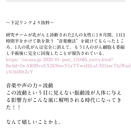
～下記リンクより抜粋～
研究チームが乳がんと診断された2人の女性に1カ月間、1日3
時間半をかけて歌を歌う“音楽療法”を続けてもらったとこ
ろ、1人の乳がんは完全に消えて、もう1人のがん細胞も委縮
し手術後に完全に回復したことが報告されている。
https://tocana.jp/2020/01/post_131685_entry.html?
fbclid=IwAR0BvzEX2E9mvN1xTVwsHiLuUHDzscThjWas
yN1hH0tZcY
音楽や声の力＝波動
この波動という目に見えない振動波が人体に与え
る影響力がこんな風に解明される時代になってき
た！！
なんて嬉しいことかと。