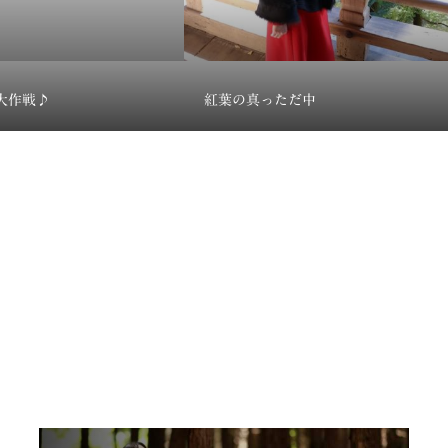
大作戦♪
紅葉の真っただ中