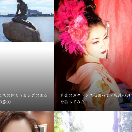
たちの住まうおとぎの国☆
音楽のカタルシス効果って？鬼滅の刃
の旅①
を歌ってみた