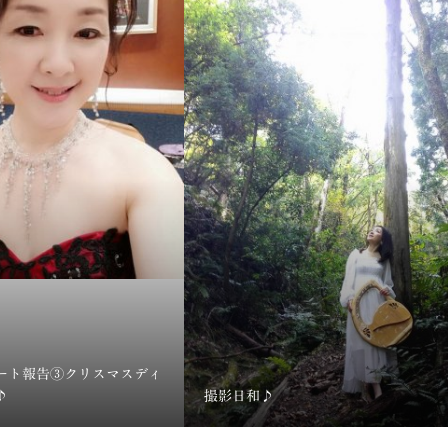
サート報告③クリスマスディ
♪
撮影日和♪