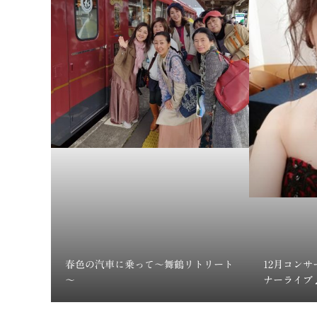
春色の汽車に乗って～舞鶴リトリート
12月コン
～
ナーライブ