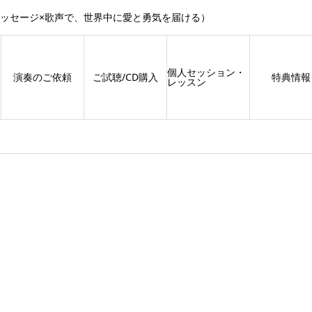
メッセージ×歌声で、世界中に愛と勇気を届ける）
個人セッション・
演奏のご依頼
ご試聴/CD購入
特典情報
レッスン