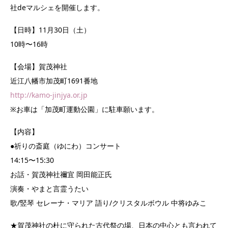
社deマルシェを開催します。
【日時】11月30日（土）
10時〜16時
【会場】賀茂神社
近江八幡市加茂町1691番地
http://kamo-jinjya.or.jp
※お車は「加茂町運動公園」に駐車願います。
【内容】
●祈りの斎庭（ゆにわ）コンサート
14:15〜15:30
お話・賀茂神社禰宜 岡田能正氏
演奏・やまと言霊うたい
歌/竪琴 セレーナ・マリア 語り/クリスタルボウル 中将ゆみこ
★賀茂神社の杜に守られた古代祭の場、日本の中心とも言われて