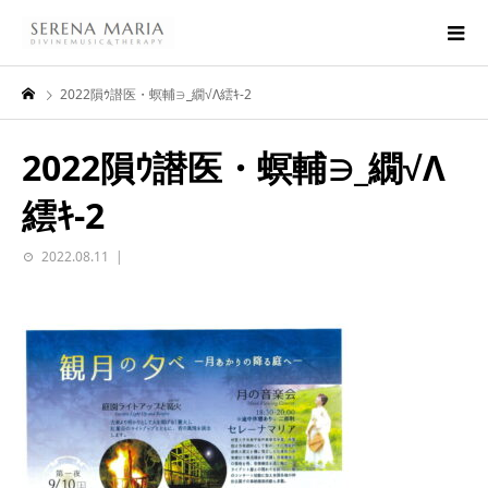
2022隕ｳ譛医・螟輔∋_繝√Λ繧ｷ-2
2022隕ｳ譛医・螟輔∋_繝√Λ
繧ｷ-2
2022.08.11