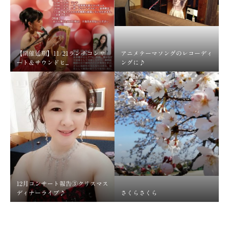
【開催延期】11/21ランチコンサ
アニメテーマソングのレコーディ
ート＆サウンドヒ...
ングに♪
12月コンサート報告③クリスマス
ディナーライブ♪
さくらさくら