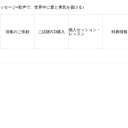
メッセージ×歌声で、世界中に愛と勇気を届ける）
個人セッション・
演奏のご依頼
ご試聴/CD購入
特典情報
レッスン