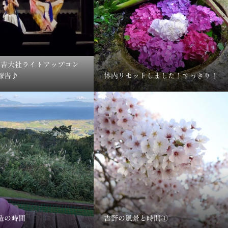
】日吉大社ライトアップコン
報告♪
体内リセットしました！すっきり！
造の時間
吉野の風景と時間①