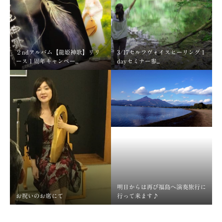
２ndアルバム【龍姫神歌】リリ
3/17セルフヴォイスヒーリング１
ース１周年キャンペー...
dayセミナー参...
明日からは再び福島へ演奏旅行に
お祝いのお席にて
行って来ます♪