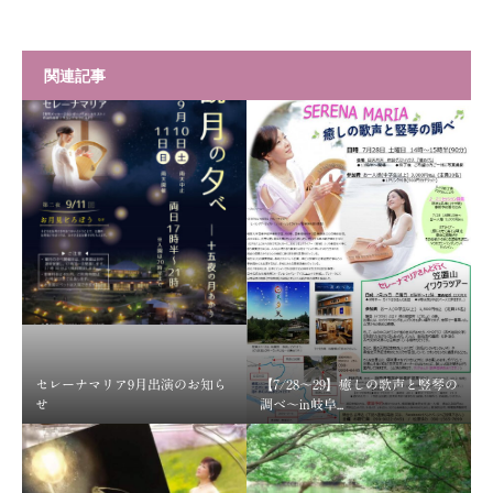
関連記事
セレーナマリア9月出演のお知ら
【7/28～29】癒しの歌声と竪琴の
せ
調べ～in岐阜...