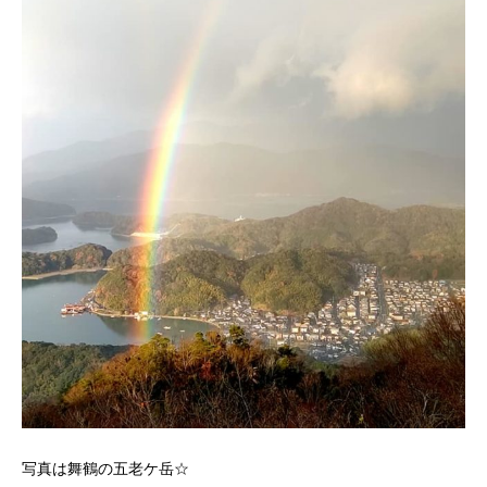
写真は舞鶴の五老ケ岳☆