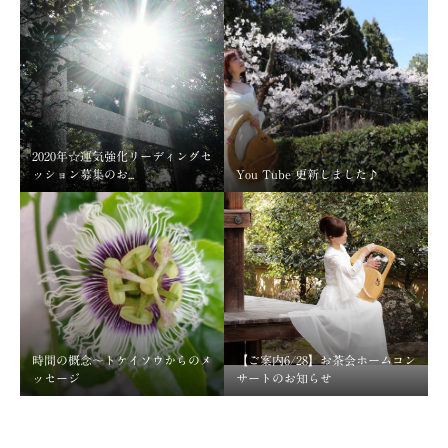
2020年☆運気強化リーディングセ
ッション募集のお...
You Tube 更新しました♪
時間の概念～トケイソウからのメ
【ご案内6/28】お茶会ホームコン
ッセージ
サートのお知らせ