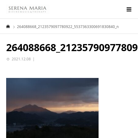
264088668_2123579097780922_5537363300691830840_n
264088668_21235790977809
2021.12.08