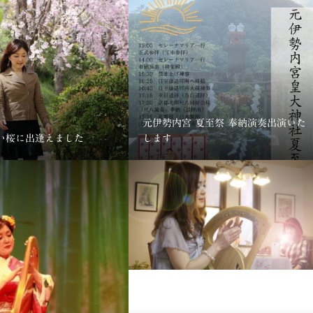
元伊勢内宮 夏至祭 奉納演奏出演いた
い桜に出逢えました
します