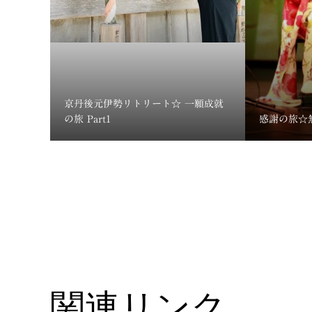
京丹後元伊勢リトリート☆ 一願成就
の旅 Part1
感謝の旅☆
関連リンク