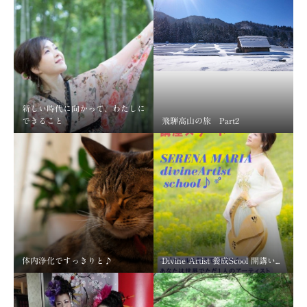
新しい時代に向かって、わたしに
できること
飛騨高山の旅 Part2
体内浄化ですっきりと♪
Divine Artist 養成Scool 開講い...