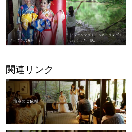
3/17セルフヴォイスヒーリング１
ナーガが大変身！？
dayセミナー参...
関連リンク
演奏のご依頼