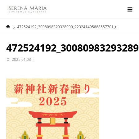
472524192_3008098329328990_223241495888557701_n
472524192_30080983293289
2025.01.03