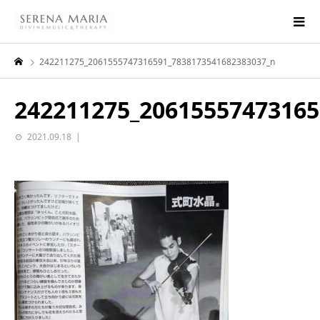
242211275_2061555747316591_7838173541682383037_n
242211275_20615557473165
2021.09.18