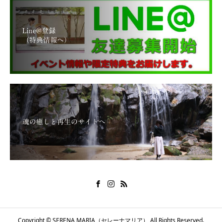
Line@登録
（特典情報へ）
魂の癒しと再生のサイトへ
Copyright © SERENA MARIA（セレーナマリア） All Rights Reserved.