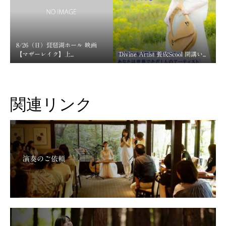
8/26（日）琵琶湖ホール 映画
【マザーレイク】上...
Divine Artist 養成Scool 開講い...
関連リンク
演奏のご依頼