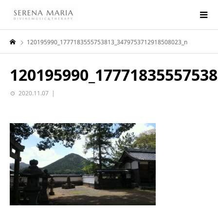
120195990_1777183555753813_3479753712918508023_n
120195990_17771835557538
2020.11.07