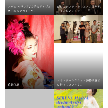
アヴェ･マリアPVの予告ダイジェ
びわこシンデレラフェス♪ありが
スト映像をつくって...
とうございました
シネマジャンクション2015授賞式
花魁体験
に行ってまいりま...