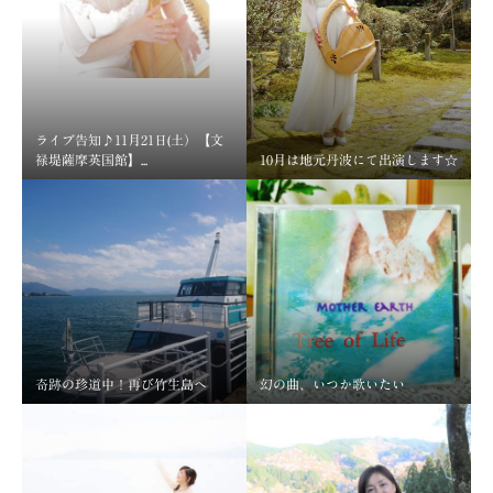
ライブ告知♪11月21日(土）【文
禄堤薩摩英国館】...
10月は地元丹波にて出演します☆
奇跡の珍道中！再び竹生島へ
幻の曲、いつか歌いたい