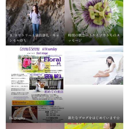
８/８リトリート満員御礼・キャ
時間の概念～トケイソウからのメ
ンセル待ち
ッセージ
Biography
新たなブログをはじめています☆