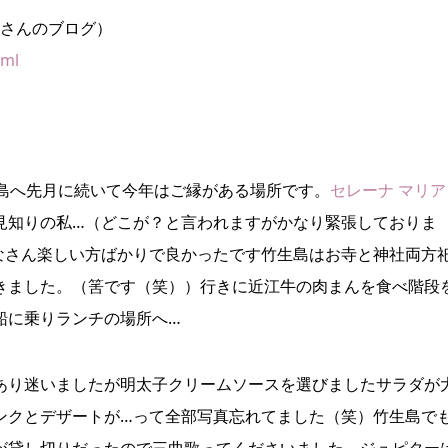
さんのブログ）
tml
生島へ先月に続いて今年はご縁がある場所です。
セレーナ マリア
見知りの私…（どこが？と言われますがかなり緊張しておりま
なさん楽しい方ばかりで良かったです竹生島はお寺と神社両方
きました。（筈です（笑））行きに近江牛の肉まんを食べ階段
船に乗りランチの場所へ…
あり迷いましたが明太子クリームソースを選びましたサラダが
ンクとデザートが…って全部写真忘れてました（笑）竹生島で
が貸し切りだったので三曲歌ってくださいました。ジュピター