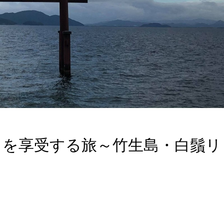
さを享受する旅～竹生島・白鬚リ