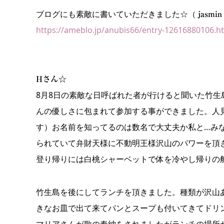
ブログにも素敵に書いていただきました☆（
jasmin
https://ameblo.jp/anubis66/entry-12616880106.h
Hさん☆
8月8日の素敵な日呼ばれた者が行けると聞いた竹
んの優しさに包まれて参加する事ができました。人
す）お名前を知ってるのは数名で大丈夫か私と…み
られていて弁財天様に不動明王様沢山のパワーを頂
登り帰りには白桃シャーベットで体を冷やし帰りの
竹生島を後にしてランチを頂きました。種類が沢山
きなお皿で出て来てパンとスープも付いてきてドリ
マリアさんが歌の奉納をされましたがランチの場所